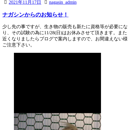
2021年11月17日
nagasin_admin
ナガシンからのお知らせ！
少し先の事ですが、生き物の販売も新たに資格等が必要にな
り、その試験の為に11/28(日)はお休みさせて頂きます。また
近くなりましたらブログで案内しますので、お間違えない様
ご注意下さい。