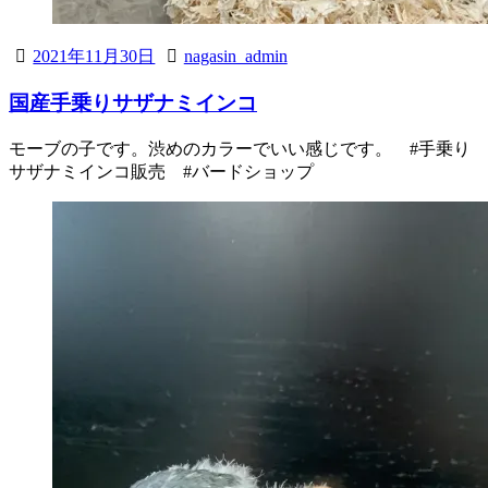
2021年11月30日
nagasin_admin
国産手乗りサザナミインコ
モーブの子です。渋めのカラーでいい感じです。 #手乗り
サザナミインコ販売 #バードショップ