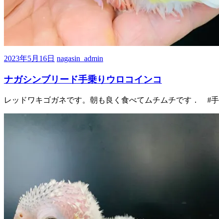
2023年5月16日
nagasin_admin
ナガシンブリード手乗りウロコインコ
レッドワキゴガネです。朝も良く食べてムチムチです． #手