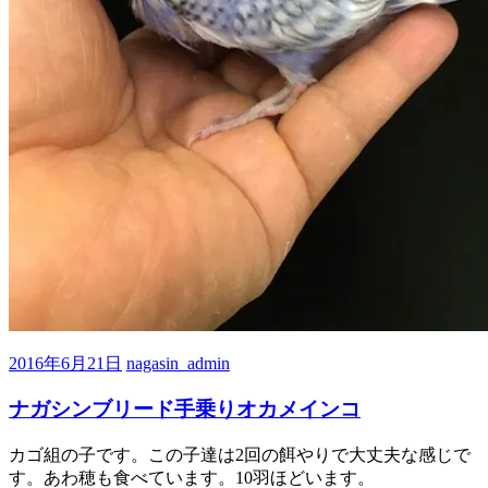
2016年6月21日
nagasin_admin
ナガシンブリード手乗りオカメインコ
カゴ組の子です。この子達は2回の餌やりで大丈夫な感じで
す。あわ穂も食べています。10羽ほどいます。