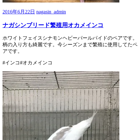
2016年6月22日
nagasin_admin
ナガシンブリード繁殖用オカメインコ
ホワイトフェイスシナモンヘビーパールパイドのペアです。
柄の入り方も綺麗です。今シーズンまで繁殖に使用してたペ
アです。
#インコ#オカメインコ