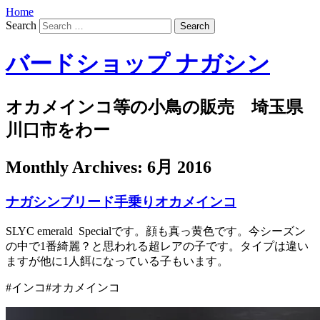
Home
Search
バードショップ ナガシン
オカメインコ等の小鳥の販売 埼玉県
川口市をわー
Monthly Archives:
6月 2016
ナガシンブリード手乗りオカメインコ
SLYC emerald Specialです。顔も真っ黄色です。今シーズン
の中で1番綺麗？と思われる超レアの子です。タイプは違い
ますが他に1人餌になっている子もいます。
#インコ#オカメインコ