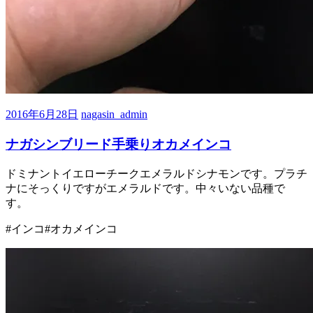
2016年6月28日
nagasin_admin
ナガシンブリード手乗りオカメインコ
ドミナントイエローチークエメラルドシナモンです。プラチ
ナにそっくりですがエメラルドです。中々いない品種で
す。
#インコ#オカメインコ