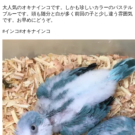
大人気のオキナインコです。しかも珍しいカラーのパステル
ブルーです。頭も随分と白が多く前回の子と少し違う雰囲気
です。お早めにどうぞ。
#インコ#オキナインコ