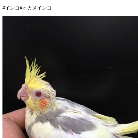
#インコ#オカメインコ