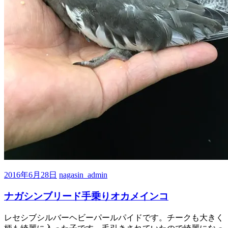
2016年6月28日
nagasin_admin
ナガシンブリード手乗りオカメインコ
レセシブシルバーヘビーパールパイドです。チークも大きく