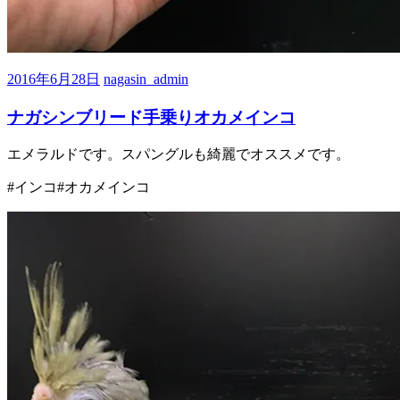
2016年6月28日
nagasin_admin
ナガシンブリード手乗りオカメインコ
エメラルドです。スパングルも綺麗でオススメです。
#インコ#オカメインコ