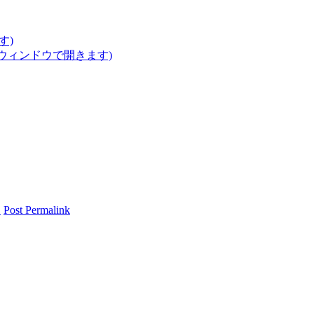
す)
いウィンドウで開きます)
報
Post Permalink