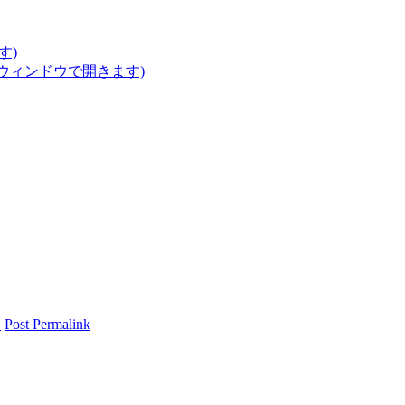
す)
いウィンドウで開きます)
報
Post Permalink