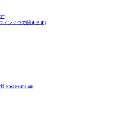
す)
いウィンドウで開きます)
情報
Post Permalink