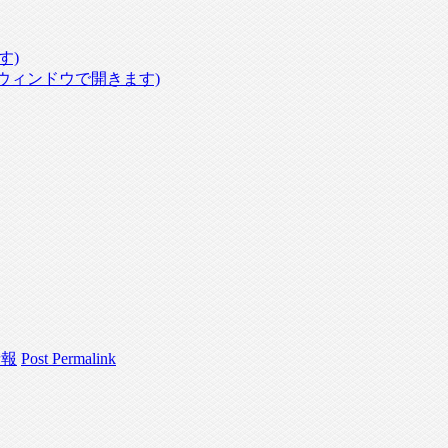
す)
いウィンドウで開きます)
情報
Post Permalink