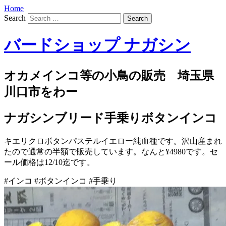
Home
Search
バードショップ ナガシン
オカメインコ等の小鳥の販売 埼玉県
川口市をわー
ナガシンブリード手乗りボタンインコ
キエリクロボタンパステルイエロー純血種です。沢山産まれ
たので通常の半額で販売しています。なんと¥4980です。セ
ール価格は12/10迄です。
#インコ #ボタンインコ #手乗り