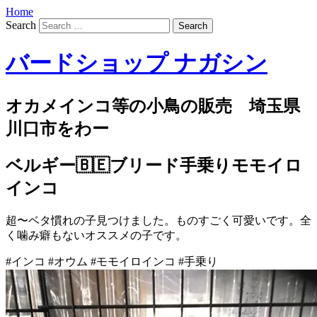
Home
Search
バードショップ ナガシン
オカメインコ等の小鳥の販売 埼玉県
川口市をわー
ベルギー🇧🇪ブリード手乗りモモイロ
インコ
超〜ベタ慣れの子見つけました。ものすごく可愛いです。全
く噛み癖もないオススメの子です。
#インコ #オウム #モモイロインコ #手乗り