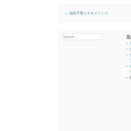
Post navigation
←
国産手乗りオカメインコ
Search
最