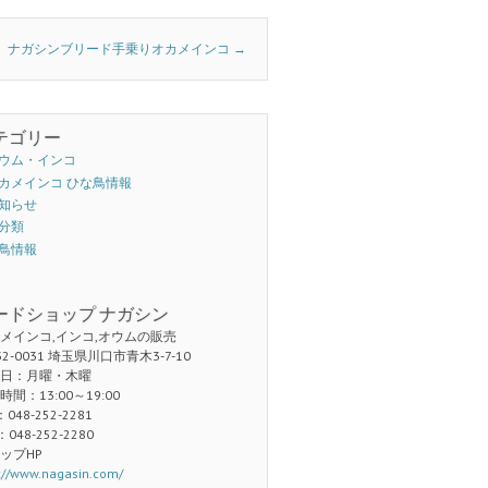
ナガシンブリード手乗りオカメインコ
→
テゴリー
ウム・インコ
カメインコ ひな鳥情報
知らせ
分類
鳥情報
ードショップ ナガシン
メインコ,インコ,オウムの販売
32-0031 埼玉県川口市青木3-7-10
日：月曜・木曜
時間：13:00～19:00
：048-252-2281
：048-252-2280
ップHP
://www.nagasin.com/