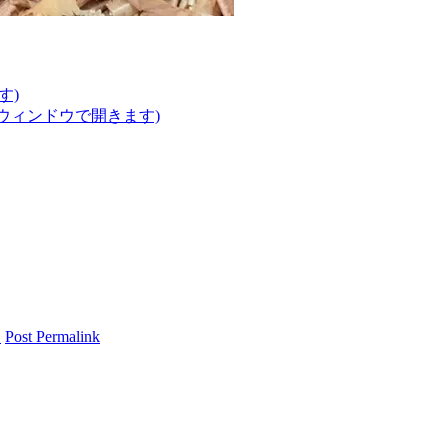
す)
いウィンドウで開きます)
報
Post Permalink