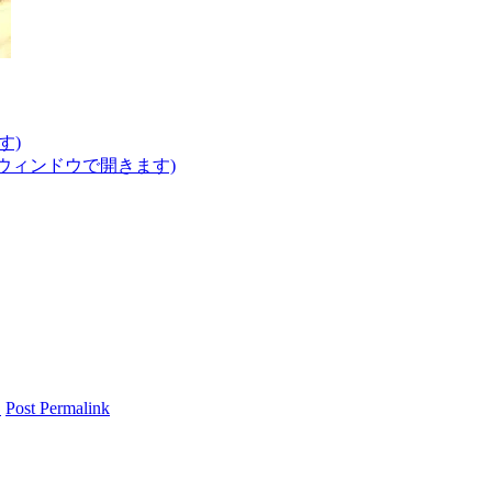
す)
いウィンドウで開きます)
報
Post Permalink