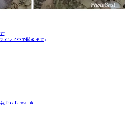
す)
いウィンドウで開きます)
情報
Post Permalink