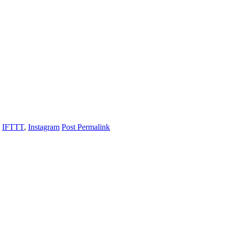
d
IFTTT
,
Instagram
Post Permalink