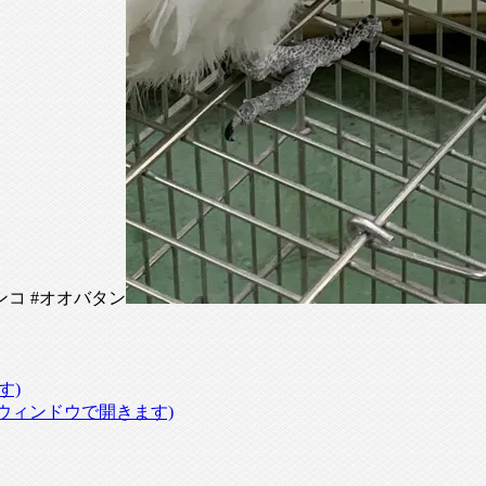
ンコ #オオバタン
す)
いウィンドウで開きます)