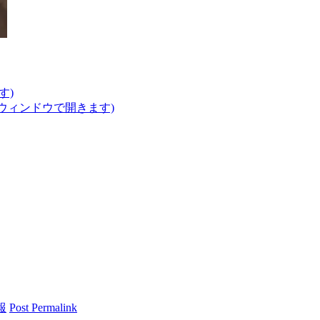
す)
いウィンドウで開きます)
報
Post Permalink