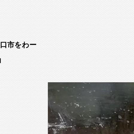
口市をわー
コ