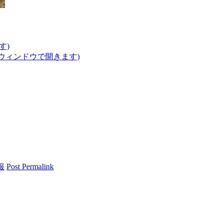
す)
いウィンドウで開きます)
報
Post Permalink