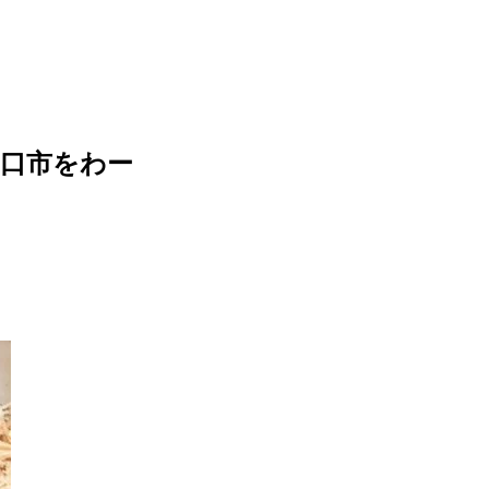
口市をわー
。