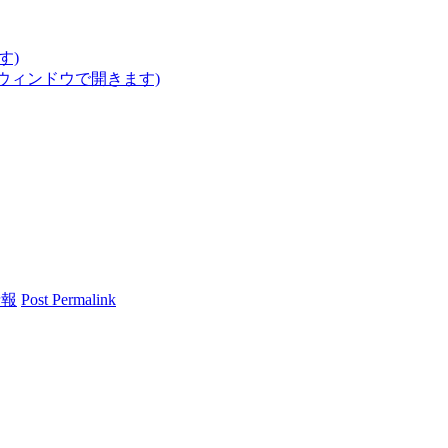
す)
いウィンドウで開きます)
情報
Post Permalink