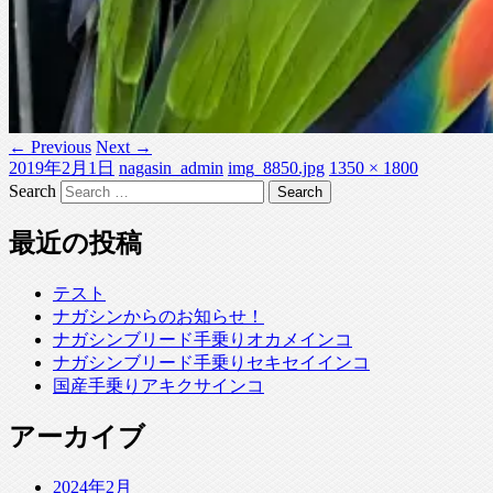
← Previous
Next →
2019年2月1日
nagasin_admin
img_8850.jpg
1350 × 1800
Search
最近の投稿
テスト
ナガシンからのお知らせ！
ナガシンブリード手乗りオカメインコ
ナガシンブリード手乗りセキセイインコ
国産手乗りアキクサインコ
アーカイブ
2024年2月