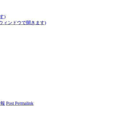
す)
いウィンドウで開きます)
情報
Post Permalink