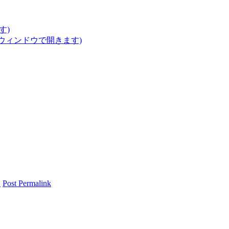
す)
いウィンドウで開きます)
報
Post Permalink